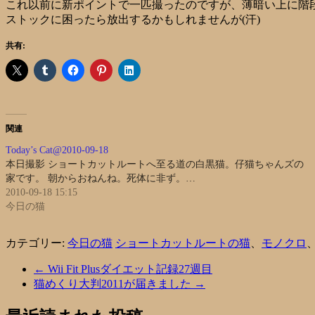
これ以前に新ポイントで一匹撮ったのですが、薄暗い上に階
ストックに困ったら放出するかもしれませんが(汗)
共有:
関連
Today’s Cat@2010-09-18
本日撮影 ショートカットルートへ至る道の白黒猫。仔猫ちゃんズの
家です。 朝からおねんね。死体に非ず。…
2010-09-18 15:15
今日の猫
カテゴリー:
今日の猫
ショートカットルートの猫
、
モノクロ
←
Wii Fit Plusダイエット記録27週目
猫めくり大判2011が届きました
→