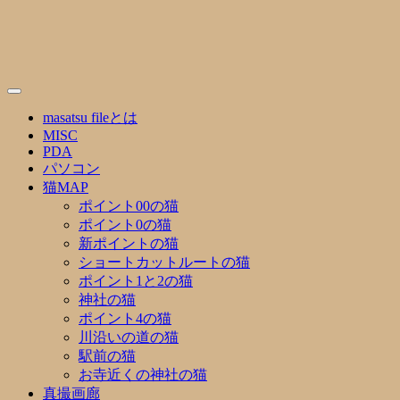
Skip
to
content
masatsu fileとは
MISC
PDA
パソコン
猫MAP
ポイント00の猫
ポイント0の猫
新ポイントの猫
ショートカットルートの猫
ポイント1と2の猫
神社の猫
ポイント4の猫
川沿いの道の猫
駅前の猫
お寺近くの神社の猫
真撮画廊