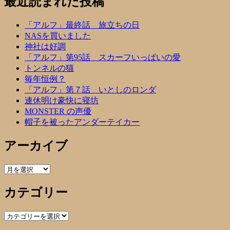
最近読まれた投稿
「アルフ」最終話 旅立ちの日
NASを買いました
神社は好調
「アルフ」第95話 スカーフいっぱいの愛
トンネルの猫
毎年恒例？
「アルフ」第７話 いとしのロンダ
連休明け豪快に寝坊
MONSTER の声優
帽子を被ったアンダーテイカー
アーカイブ
ア
ー
カテゴリー
カ
イ
ブ
カ
テ