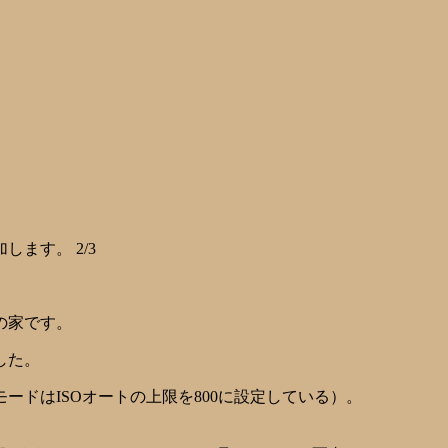
します。 2/3
の家です。
した。
ドはISOオートの上限を800に設定している）。
。