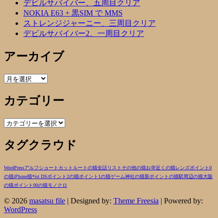
デビルサバイバー、五周目クリア
NOKIA E63 + 黒SIM で MMS
ストレンジジャーニー、三周目クリア
デビルサバイバー2、一周目クリア
アーカイブ
ア
ー
カテゴリー
カ
イ
ブ
カ
テ
タグクラウド
ゴ
リ
ー
WordPress
アルフ
ショートカットルートの猫
全話リスト
その他の猫
お寺近くの猫
レンズ
ポイント0
の猫
iPhone
猫
*ist DS
ポイント2の猫
ポイント1の猫
ゲーム
神社の猫
新ポイントの猫
駅周辺の猫
大阪
の猫
ポイント00の猫
モノクロ
© 2026
masatsu file
| Designed by:
Theme Freesia
| Powered by:
WordPress