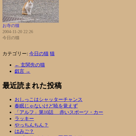
お寺の猫
2004-11-20 22:26
今日の猫
カテゴリー:
今日の猫
猫
←
玄関先の猫
戯言
→
最近読まれた投稿
おしっこはシャッターチャンス
春眠じゃないけど暁を覚えず
「アルフ」第10話 赤いスポーツ・カー
ラッキー
やっちんちん？
はみご？