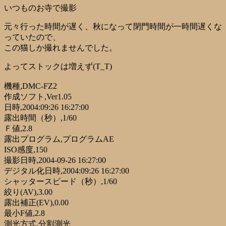
いつものお寺で撮影
元々行った時間が遅く、秋になって閉門時間が一時間遅くな
っていたので、
この猫しか撮れませんでした。
よってストックは増えず(T_T)
機種,DMC-FZ2
作成ソフト,Ver1.05
日時,2004:09:26 16:27:00
露出時間（秒）,1/60
Ｆ値,2.8
露出プログラム,プログラムAE
ISO感度,150
撮影日時,2004-09-26 16:27:00
デジタル化日時,2004:09:26 16:27:00
シャッタースピード（秒）,1/60
絞り(AV),3.00
露出補正(EV),0.00
最小F値,2.8
測光方式,分割測光