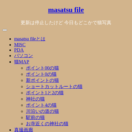
Skip
masatsu file
to
content
更新は停止したけど 今日もどこかで猫写真
masatsu fileとは
MISC
PDA
パソコン
猫MAP
ポイント00の猫
ポイント0の猫
新ポイントの猫
ショートカットルートの猫
ポイント1と2の猫
神社の猫
ポイント4の猫
川沿いの道の猫
駅前の猫
お寺近くの神社の猫
真撮画廊