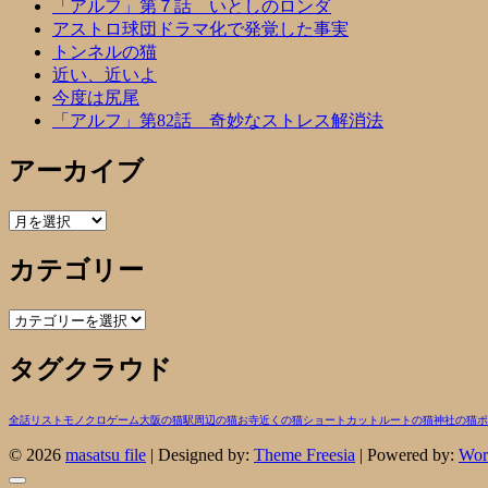
「アルフ」第７話 いとしのロンダ
アストロ球団ドラマ化で発覚した事実
トンネルの猫
近い、近いよ
今度は尻尾
「アルフ」第82話 奇妙なストレス解消法
アーカイブ
ア
ー
カテゴリー
カ
イ
ブ
カ
テ
タグクラウド
ゴ
リ
ー
全話リスト
モノクロ
ゲーム
大阪の猫
駅周辺の猫
お寺近くの猫
ショートカットルートの猫
神社の猫
ポ
© 2026
masatsu file
| Designed by:
Theme Freesia
| Powered by:
Wor