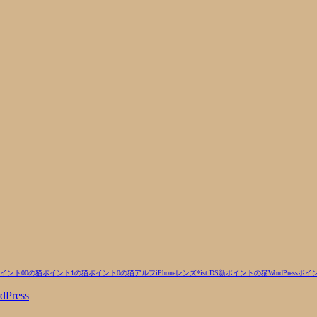
イント00の猫
ポイント1の猫
ポイント0の猫
アルフ
iPhone
レンズ
*ist DS
新ポイントの猫
WordPress
ポイ
dPress