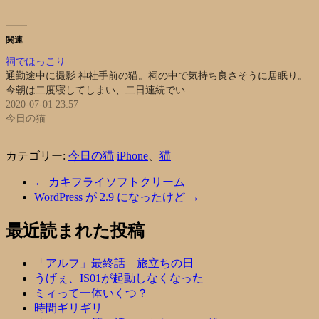
関連
祠でほっこり
通勤途中に撮影 神社手前の猫。祠の中で気持ち良さそうに居眠り。
今朝は二度寝してしまい、二日連続でい…
2020-07-01 23:57
今日の猫
カテゴリー:
今日の猫
iPhone
、
猫
←
カキフライソフトクリーム
WordPress が 2.9 になったけど
→
最近読まれた投稿
「アルフ」最終話 旅立ちの日
うげぇ、IS01が起動しなくなった
ミィって一体いくつ？
時間ギリギリ