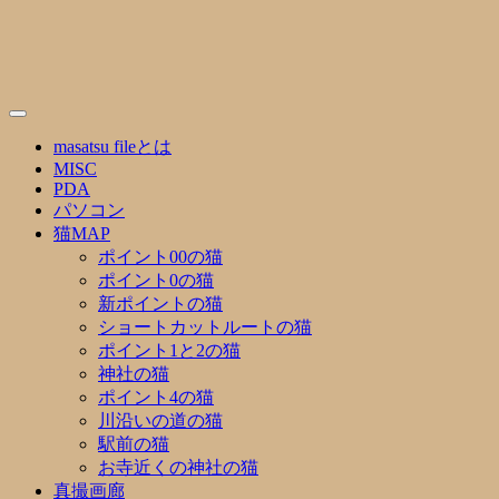
Skip
to
content
masatsu fileとは
MISC
PDA
パソコン
猫MAP
ポイント00の猫
ポイント0の猫
新ポイントの猫
ショートカットルートの猫
ポイント1と2の猫
神社の猫
ポイント4の猫
川沿いの道の猫
駅前の猫
お寺近くの神社の猫
真撮画廊