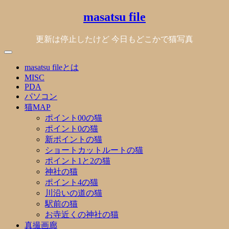
Skip
masatsu file
to
content
更新は停止したけど 今日もどこかで猫写真
masatsu fileとは
MISC
PDA
パソコン
猫MAP
ポイント00の猫
ポイント0の猫
新ポイントの猫
ショートカットルートの猫
ポイント1と2の猫
神社の猫
ポイント4の猫
川沿いの道の猫
駅前の猫
お寺近くの神社の猫
真撮画廊