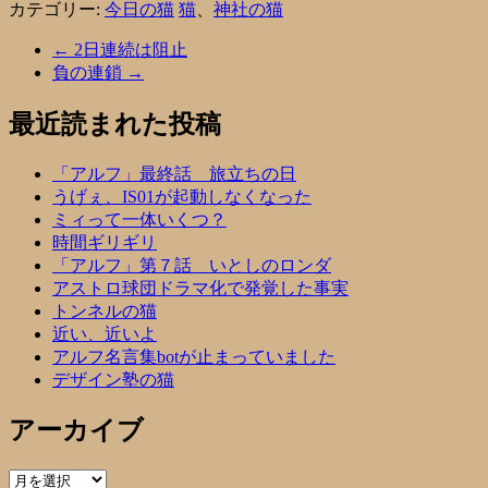
カテゴリー:
今日の猫
猫
、
神社の猫
←
2日連続は阻止
負の連鎖
→
最近読まれた投稿
「アルフ」最終話 旅立ちの日
うげぇ、IS01が起動しなくなった
ミィって一体いくつ？
時間ギリギリ
「アルフ」第７話 いとしのロンダ
アストロ球団ドラマ化で発覚した事実
トンネルの猫
近い、近いよ
アルフ名言集botが止まっていました
デザイン塾の猫
アーカイブ
ア