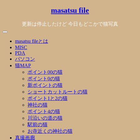
Skip
masatsu file
to
content
更新は停止したけど 今日もどこかで猫写真
masatsu fileとは
MISC
PDA
パソコン
猫MAP
ポイント00の猫
ポイント0の猫
新ポイントの猫
ショートカットルートの猫
ポイント1と2の猫
神社の猫
ポイント4の猫
川沿いの道の猫
駅前の猫
お寺近くの神社の猫
真撮画廊