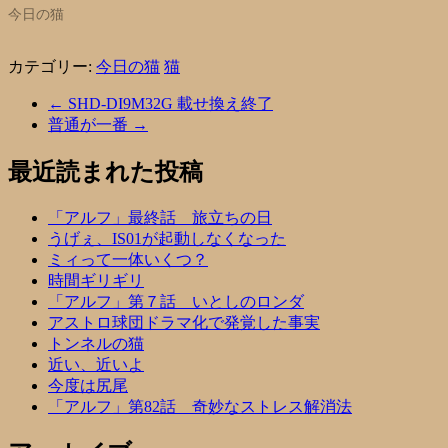
今日の猫
カテゴリー:
今日の猫
猫
←
SHD-DI9M32G 載せ換え終了
普通が一番
→
最近読まれた投稿
「アルフ」最終話 旅立ちの日
うげぇ、IS01が起動しなくなった
ミィって一体いくつ？
時間ギリギリ
「アルフ」第７話 いとしのロンダ
アストロ球団ドラマ化で発覚した事実
トンネルの猫
近い、近いよ
今度は尻尾
「アルフ」第82話 奇妙なストレス解消法