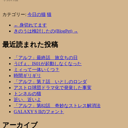
カテゴリー:
今日の猫
猫
←
身切れてます
きのうは検討したの(BlogPet)
→
最近読まれた投稿
「アルフ」最終話 旅立ちの日
うげぇ、IS01が起動しなくなった
ミィって一体いくつ？
時間ギリギリ
「アルフ」第７話 いとしのロンダ
アストロ球団ドラマ化で発覚した事実
トンネルの猫
近い、近いよ
「アルフ」第82話 奇妙なストレス解消法
GALAXY S IIのフォント
アーカイブ