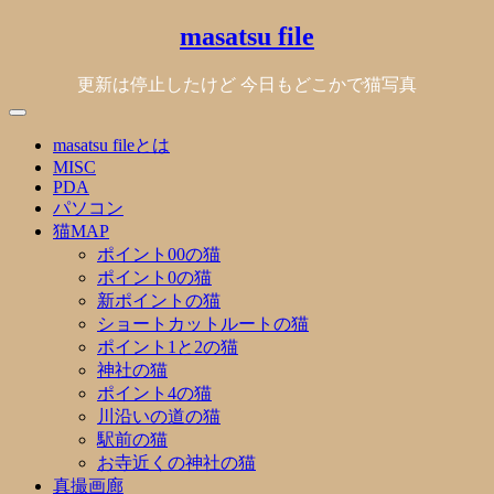
Skip
masatsu file
to
content
更新は停止したけど 今日もどこかで猫写真
masatsu fileとは
MISC
PDA
パソコン
猫MAP
ポイント00の猫
ポイント0の猫
新ポイントの猫
ショートカットルートの猫
ポイント1と2の猫
神社の猫
ポイント4の猫
川沿いの道の猫
駅前の猫
お寺近くの神社の猫
真撮画廊