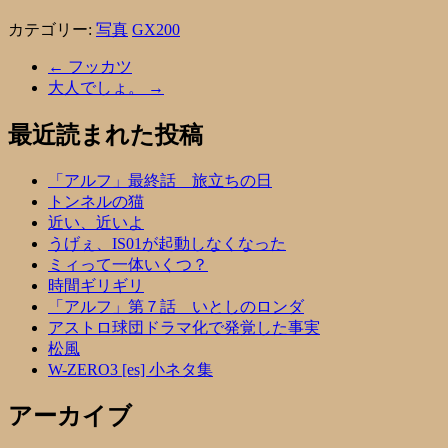
カテゴリー:
写真
GX200
←
フッカツ
大人でしょ。
→
最近読まれた投稿
「アルフ」最終話 旅立ちの日
トンネルの猫
近い、近いよ
うげぇ、IS01が起動しなくなった
ミィって一体いくつ？
時間ギリギリ
「アルフ」第７話 いとしのロンダ
アストロ球団ドラマ化で発覚した事実
松風
W-ZERO3 [es] 小ネタ集
アーカイブ