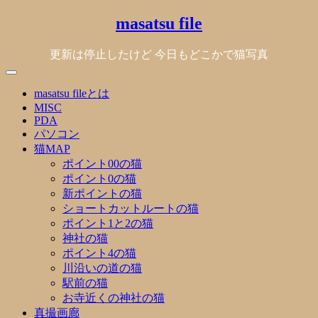
Skip
masatsu file
to
content
更新は停止したけど 今日もどこかで猫写真
masatsu fileとは
MISC
PDA
パソコン
猫MAP
ポイント00の猫
ポイント0の猫
新ポイントの猫
ショートカットルートの猫
ポイント1と2の猫
神社の猫
ポイント4の猫
川沿いの道の猫
駅前の猫
お寺近くの神社の猫
真撮画廊