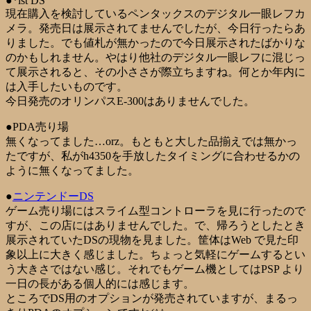
●
*ist DS
現在購入を検討しているペンタックスのデジタル一眼レフカ
メラ。発売日は展示されてませんでしたが、今日行ったらあ
りました。でも値札が無かったので今日展示されたばかりな
のかもしれません。やはり他社のデジタル一眼レフに混じっ
て展示されると、その小ささが際立ちますね。何とか年内に
は入手したいものです。
今日発売のオリンパス
E-300
はありませんでした。
●PDA売り場
無くなってました…orz。もともと大した品揃えでは無かっ
たですが、私がh4350を手放したタイミングに合わせるかの
ように無くなってました。
●
ニンテンドーDS
ゲーム売り場には
スライム型コントローラ
を見に行ったので
すが、この店にはありませんでした。で、帰ろうとしたとき
展示されていたDSの現物を見ました。筐体はWeb で見た印
象以上に大きく感じました。ちょっと気軽にゲームするとい
う大きさではない感じ。それでもゲーム機としては
PSP
より
一日の長がある個人的には感じます。
ところで
DS用のオプション
が発売されていますが、まるっ