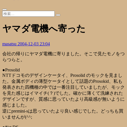
ヤマダ電機へ寄った
masatsu
2004-12-03 23:04
会社の帰りにヤマダ電機に寄りました。そこで見たモノをつ
らつらと。
●
Prosolid
NTTドコモのデザインケータイ、Prosolid のモックを見まし
た。金属ボディの薄型ケータイとして話題のProsokid、私も
発表された四機種の中では一番注目していましたが、モック
を見た感じはイマイチ(？)でした。確かに薄くて洗練された
デザインですが、質感に思っていたより高級感が無いように
感じました。
逆に
premini-s
は思っていたより良い感じでした。どっちも買
いませんが(^^;