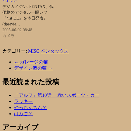
*ist DL?
デジカメジン: PENTAX、低
価格のデジタル一眼レフ
『*ist DL』を本日発表?
(dprevie…
2005-06-02 08:48
カメラ
カテゴリー:
MISC
ペンタックス
←
ガレージの猫
デザイン塾の猫
→
最近読まれた投稿
「アルフ」第10話 赤いスポーツ・カー
ラッキー
やっちんちん？
はみご？
アーカイブ