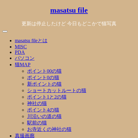
Skip
masatsu file
to
content
更新は停止したけど 今日もどこかで猫写真
masatsu fileとは
MISC
PDA
パソコン
猫MAP
ポイント00の猫
ポイント0の猫
新ポイントの猫
ショートカットルートの猫
ポイント1と2の猫
神社の猫
ポイント4の猫
川沿いの道の猫
駅前の猫
お寺近くの神社の猫
真撮画廊