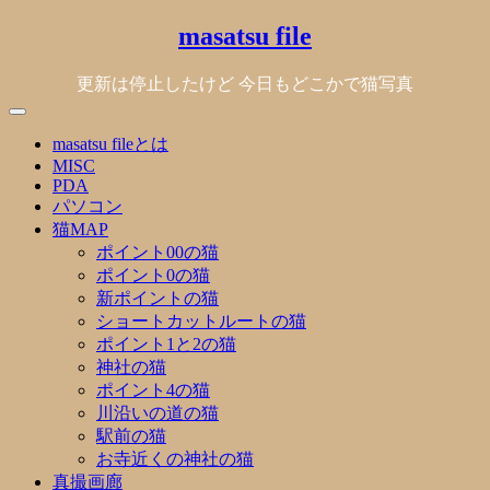
Skip
masatsu file
to
content
更新は停止したけど 今日もどこかで猫写真
masatsu fileとは
MISC
PDA
パソコン
猫MAP
ポイント00の猫
ポイント0の猫
新ポイントの猫
ショートカットルートの猫
ポイント1と2の猫
神社の猫
ポイント4の猫
川沿いの道の猫
駅前の猫
お寺近くの神社の猫
真撮画廊