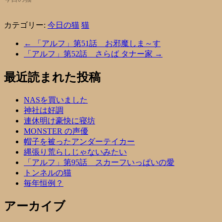
カテゴリー:
今日の猫
猫
←
「アルフ」第51話 お邪魔しま～す
「アルフ」第52話 さらば タナー家
→
最近読まれた投稿
NASを買いました
神社は好調
連休明け豪快に寝坊
MONSTER の声優
帽子を被ったアンダーテイカー
縄張り荒らしじゃないみたい
「アルフ」第95話 スカーフいっぱいの愛
トンネルの猫
毎年恒例？
アーカイブ