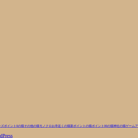
ンズ
ポイント0の猫
その他の猫
モノクロ
お寺近くの猫
新ポイントの猫
ポイント00の猫
神社の猫
ゲーム
ア
dPress