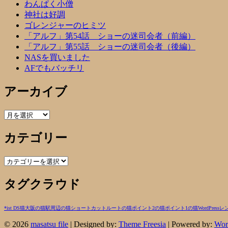
わんぱく小僧
神社は好調
ゴレンジャーのヒミツ
「アルフ」第54話 ショーの迷司会者（前編）
「アルフ」第55話 ショーの迷司会者（後編）
NASを買いました
AFでもバッチリ
アーカイブ
ア
ー
カテゴリー
カ
イ
ブ
カ
テ
タグクラウド
ゴ
リ
ー
*ist DS
猫
大阪の猫
駅周辺の猫
ショートカットルートの猫
ポイント2の猫
ポイント1の猫
WordPress
レ
© 2026
masatsu file
| Designed by:
Theme Freesia
| Powered by:
Wor