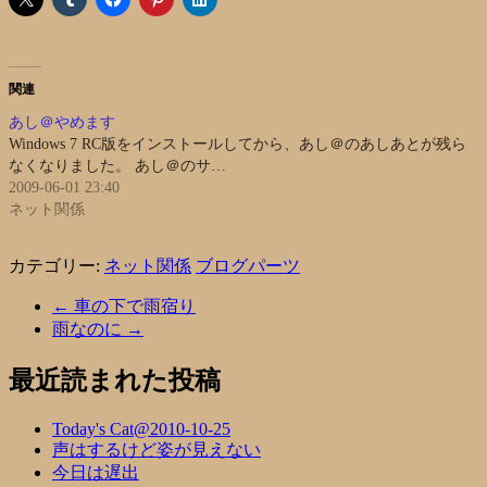
関連
あし＠やめます
Windows 7 RC版をインストールしてから、あし＠のあしあとが残ら
なくなりました。 あし＠のサ…
2009-06-01 23:40
ネット関係
カテゴリー:
ネット関係
ブログパーツ
←
車の下で雨宿り
雨なのに
→
最近読まれた投稿
Today's Cat@2010-10-25
声はするけど姿が見えない
今日は遅出