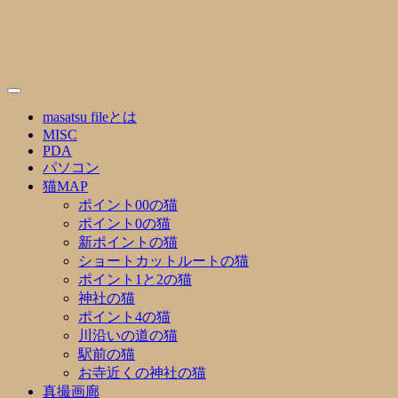
Skip
to
content
masatsu fileとは
MISC
PDA
パソコン
猫MAP
ポイント00の猫
ポイント0の猫
新ポイントの猫
ショートカットルートの猫
ポイント1と2の猫
神社の猫
ポイント4の猫
川沿いの道の猫
駅前の猫
お寺近くの神社の猫
真撮画廊