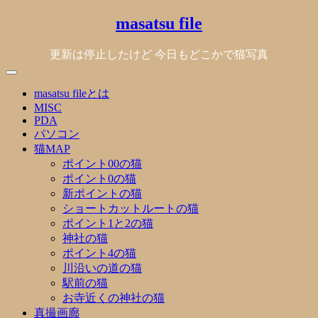
Skip
masatsu file
to
content
更新は停止したけど 今日もどこかで猫写真
masatsu fileとは
MISC
PDA
パソコン
猫MAP
ポイント00の猫
ポイント0の猫
新ポイントの猫
ショートカットルートの猫
ポイント1と2の猫
神社の猫
ポイント4の猫
川沿いの道の猫
駅前の猫
お寺近くの神社の猫
真撮画廊