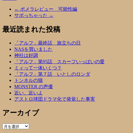
←
ポメラレビュー 可能性編
サボっちゃった
→
最近読まれた投稿
「アルフ」最終話 旅立ちの日
NASを買いました
神社は好調
「アルフ」第95話 スカーフいっぱいの愛
ミィって一体いくつ？
「アルフ」第７話 いとしのロンダ
トンネルの猫
MONSTER の声優
近い、近いよ
アストロ球団ドラマ化で発覚した事実
アーカイブ
ア
ー