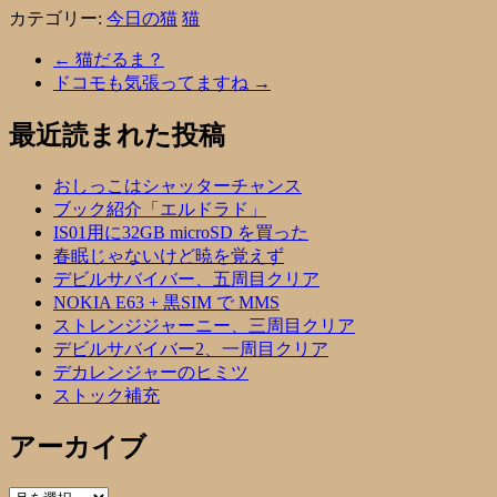
カテゴリー:
今日の猫
猫
←
猫だるま？
ドコモも気張ってますね
→
最近読まれた投稿
おしっこはシャッターチャンス
ブック紹介「エルドラド」
IS01用に32GB microSD を買った
春眠じゃないけど暁を覚えず
デビルサバイバー、五周目クリア
NOKIA E63 + 黒SIM で MMS
ストレンジジャーニー、三周目クリア
デビルサバイバー2、一周目クリア
デカレンジャーのヒミツ
ストック補充
アーカイブ
ア