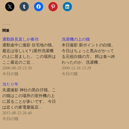
関連
通勤路見直しが奏功
洗濯機の上の猫
通勤途中に撮影 住宅地の猫。
本日撮影 新ポイントの白猫。
最近は珍しい(？)屋外洗濯機
今日はちょっと黒みがかって
の上に居ました。 この場所は
る元祖白猫の方。 餌は食べ終
ここ最近のご近…
わったのか、洗濯機…
2008-08-29 23:50
2009-12-16 13:29
今日の猫
今日の猫
当たり年
先週撮影 神社の黒白仔猫。こ
の猫はこの場所の室外機の上
に居ることが多いです。 今日
は近くの家電量販店…
2015-08-23 20:40
今日の猫