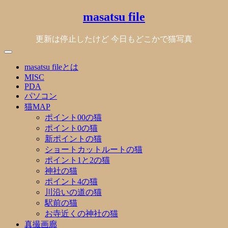
Skip
masatsu file
to
content
更新は停止したけど 今日もどこかで猫写真
masatsu fileとは
MISC
PDA
パソコン
猫MAP
ポイント00の猫
ポイント0の猫
新ポイントの猫
ショートカットルートの猫
ポイント1と2の猫
神社の猫
ポイント4の猫
川沿いの道の猫
駅前の猫
お寺近くの神社の猫
真撮画廊