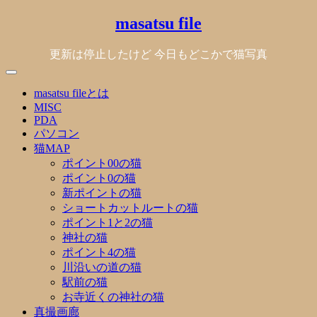
Skip
masatsu file
to
content
更新は停止したけど 今日もどこかで猫写真
masatsu fileとは
MISC
PDA
パソコン
猫MAP
ポイント00の猫
ポイント0の猫
新ポイントの猫
ショートカットルートの猫
ポイント1と2の猫
神社の猫
ポイント4の猫
川沿いの道の猫
駅前の猫
お寺近くの神社の猫
真撮画廊