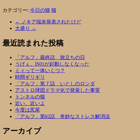
カテゴリー:
今日の猫
猫
←
ノキア端末発表されたけど
大盛り
→
最近読まれた投稿
「アルフ」最終話 旅立ちの日
うげぇ、IS01が起動しなくなった
ミィって一体いくつ？
時間ギリギリ
「アルフ」第７話 いとしのロンダ
アストロ球団ドラマ化で発覚した事実
トンネルの猫
近い、近いよ
今度は尻尾
「アルフ」第82話 奇妙なストレス解消法
アーカイブ