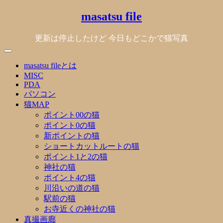
Skip
masatsu file
to
content
更新は停止したけど 今日もどこかで猫写真
masatsu fileとは
MISC
PDA
パソコン
猫MAP
ポイント00の猫
ポイント0の猫
新ポイントの猫
ショートカットルートの猫
ポイント1と2の猫
神社の猫
ポイント4の猫
川沿いの道の猫
駅前の猫
お寺近くの神社の猫
真撮画廊