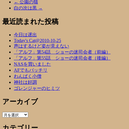
←
公園の猫
白の次は黒
→
最近読まれた投稿
今日は遅出
Today's Cat@2010-10-25
声はするけど姿が見えない
「アルフ」第54話 ショーの迷司会者（前編）
「アルフ」第55話 ショーの迷司会者（後編）
NASを買いました
AFでもバッチリ
わんぱく小僧
神社は好調
ゴレンジャーのヒミツ
アーカイブ
ア
ー
カテゴリー
カ