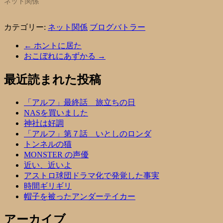
ネット関係
カテゴリー:
ネット関係
ブログバトラー
←
ホントに居た
おこぼれにあずかる
→
最近読まれた投稿
「アルフ」最終話 旅立ちの日
NASを買いました
神社は好調
「アルフ」第７話 いとしのロンダ
トンネルの猫
MONSTER の声優
近い、近いよ
アストロ球団ドラマ化で発覚した事実
時間ギリギリ
帽子を被ったアンダーテイカー
アーカイブ