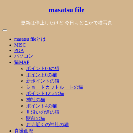
Skip
masatsu file
to
content
更新は停止したけど 今日もどこかで猫写真
masatsu fileとは
MISC
PDA
パソコン
猫MAP
ポイント00の猫
ポイント0の猫
新ポイントの猫
ショートカットルートの猫
ポイント1と2の猫
神社の猫
ポイント4の猫
川沿いの道の猫
駅前の猫
お寺近くの神社の猫
真撮画廊