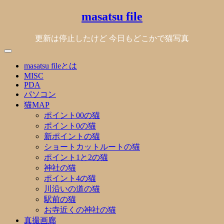
Skip
masatsu file
to
content
更新は停止したけど 今日もどこかで猫写真
masatsu fileとは
MISC
PDA
パソコン
猫MAP
ポイント00の猫
ポイント0の猫
新ポイントの猫
ショートカットルートの猫
ポイント1と2の猫
神社の猫
ポイント4の猫
川沿いの道の猫
駅前の猫
お寺近くの神社の猫
真撮画廊