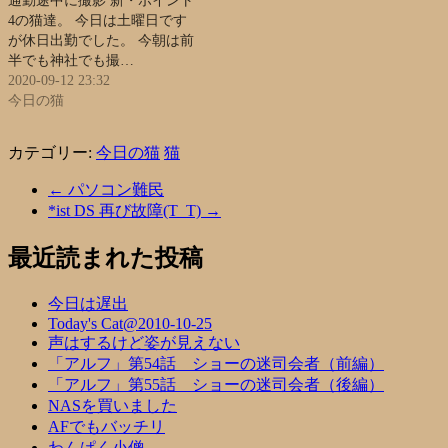
通勤途中に撮影 新・ポイント
4の猫達。 今日は土曜日です
が休日出勤でした。 今朝は前
半でも神社でも撮…
2020-09-12 23:32
今日の猫
カテゴリー:
今日の猫
猫
←
パソコン難民
*ist DS 再び故障(T_T)
→
最近読まれた投稿
今日は遅出
Today's Cat@2010-10-25
声はするけど姿が見えない
「アルフ」第54話 ショーの迷司会者（前編）
「アルフ」第55話 ショーの迷司会者（後編）
NASを買いました
AFでもバッチリ
わんぱく小僧