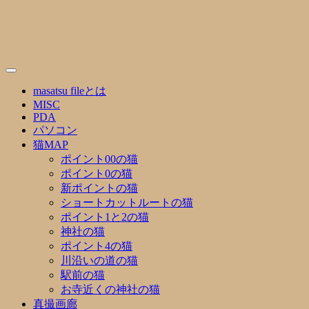
Skip
to
content
masatsu fileとは
MISC
PDA
パソコン
猫MAP
ポイント00の猫
ポイント0の猫
新ポイントの猫
ショートカットルートの猫
ポイント1と2の猫
神社の猫
ポイント4の猫
川沿いの道の猫
駅前の猫
お寺近くの神社の猫
真撮画廊