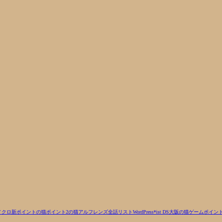
ノクロ
新ポイントの猫
ポイント2の猫
アルフ
レンズ
全話リスト
WordPress
*ist DS
大阪の猫
ゲーム
ポイント