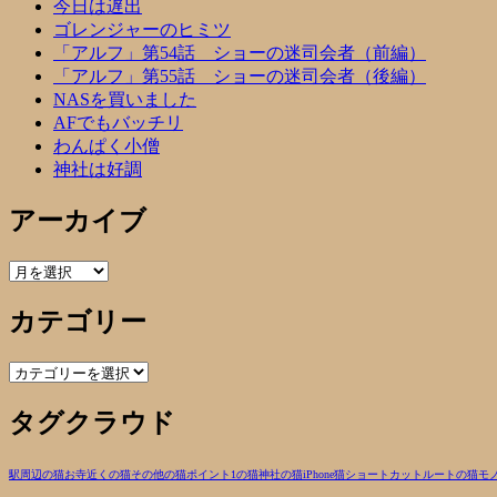
今日は遅出
ゴレンジャーのヒミツ
「アルフ」第54話 ショーの迷司会者（前編）
「アルフ」第55話 ショーの迷司会者（後編）
NASを買いました
AFでもバッチリ
わんぱく小僧
神社は好調
アーカイブ
ア
ー
カテゴリー
カ
イ
ブ
カ
テ
タグクラウド
ゴ
リ
ー
駅周辺の猫
お寺近くの猫
その他の猫
ポイント1の猫
神社の猫
iPhone
猫
ショートカットルートの猫
モ