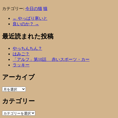
カテゴリー:
今日の猫
猫
←
やっぱり寒いと
良いのか？
→
最近読まれた投稿
やっちんちん？
はみご？
「アルフ」第10話 赤いスポーツ・カー
ラッキー
アーカイブ
ア
ー
カテゴリー
カ
イ
ブ
カ