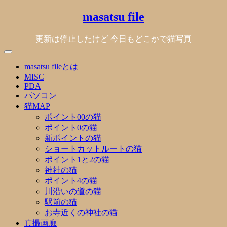
Skip
masatsu file
to
content
更新は停止したけど 今日もどこかで猫写真
masatsu fileとは
MISC
PDA
パソコン
猫MAP
ポイント00の猫
ポイント0の猫
新ポイントの猫
ショートカットルートの猫
ポイント1と2の猫
神社の猫
ポイント4の猫
川沿いの道の猫
駅前の猫
お寺近くの神社の猫
真撮画廊