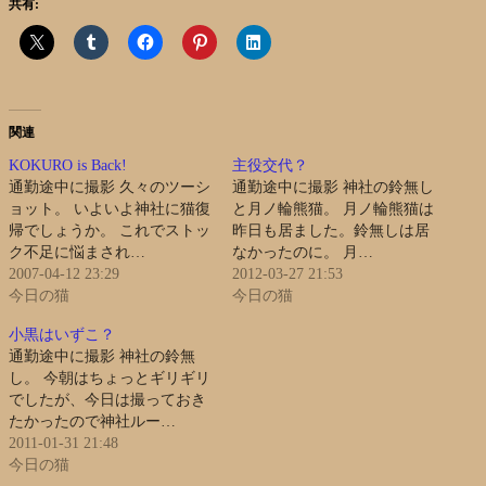
共有:
関連
KOKURO is Back!
主役交代？
通勤途中に撮影 久々のツーシ
通勤途中に撮影 神社の鈴無し
ョット。 いよいよ神社に猫復
と月ノ輪熊猫。 月ノ輪熊猫は
帰でしょうか。 これでストッ
昨日も居ました。鈴無しは居
ク不足に悩まされ…
なかったのに。 月…
2007-04-12 23:29
2012-03-27 21:53
今日の猫
今日の猫
小黒はいずこ？
通勤途中に撮影 神社の鈴無
し。 今朝はちょっとギリギリ
でしたが、今日は撮っておき
たかったので神社ルー…
2011-01-31 21:48
今日の猫