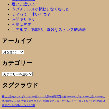
近い、近いよ
うげぇ、IS01が起動しなくなった
ミィって一体いくつ？
時間ギリギリ
今度は尻尾
「アルフ」第82話 奇妙なストレス解消法
アーカイブ
ア
ー
カテゴリー
カ
イ
ブ
カ
テ
タグクラウド
ゴ
リ
ー
神社の猫
モノクロ
ポイント2の猫
アルフ
大阪の猫
駅周辺の猫
WordPress
ポイント00の猫
iPhone
その
他の猫
猫
レンズ
お寺近くの猫
ポイント0の猫
全話リスト
ゲーム
ショートカットルートの猫
*ist DS
新ポイントの猫
ポイント1の猫