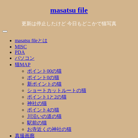
Skip
masatsu file
to
content
更新は停止したけど 今日もどこかで猫写真
masatsu fileとは
MISC
PDA
パソコン
猫MAP
ポイント00の猫
ポイント0の猫
新ポイントの猫
ショートカットルートの猫
ポイント1と2の猫
神社の猫
ポイント4の猫
川沿いの道の猫
駅前の猫
お寺近くの神社の猫
真撮画廊