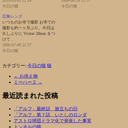
2010-05-05 22:24
2008-06-28 21:37
今日の猫
今日の猫
広角レンズ
いつものお寺で撮影 お寺での
撮影も約一ヶ月ぶり。今日は
久しぶりに Vivitar 28mm をつ
けて…
2006-07-09 21:57
今日の猫
カテゴリー:
今日の猫
猫
←
お供え物
ミーハー２
→
最近読まれた投稿
「アルフ」最終話 旅立ちの日
「アルフ」第７話 いとしのロンダ
アストロ球団ドラマ化で発覚した事実
トンネルの猫