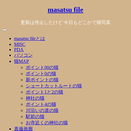
Skip
masatsu file
to
content
更新は停止したけど 今日もどこかで猫写真
masatsu fileとは
MISC
PDA
パソコン
猫MAP
ポイント00の猫
ポイント0の猫
新ポイントの猫
ショートカットルートの猫
ポイント1と2の猫
神社の猫
ポイント4の猫
川沿いの道の猫
駅前の猫
お寺近くの神社の猫
真撮画廊