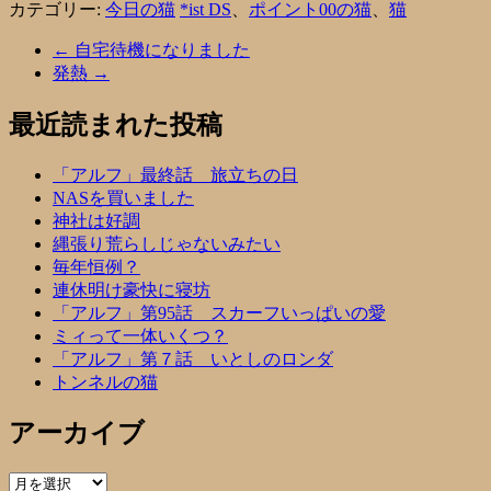
カテゴリー:
今日の猫
*ist DS
、
ポイント00の猫
、
猫
←
自宅待機になりました
発熱
→
最近読まれた投稿
「アルフ」最終話 旅立ちの日
NASを買いました
神社は好調
縄張り荒らしじゃないみたい
毎年恒例？
連休明け豪快に寝坊
「アルフ」第95話 スカーフいっぱいの愛
ミィって一体いくつ？
「アルフ」第７話 いとしのロンダ
トンネルの猫
アーカイブ
ア