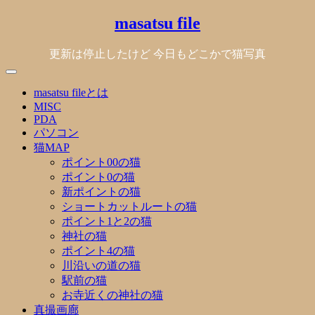
Skip
masatsu file
to
content
更新は停止したけど 今日もどこかで猫写真
masatsu fileとは
MISC
PDA
パソコン
猫MAP
ポイント00の猫
ポイント0の猫
新ポイントの猫
ショートカットルートの猫
ポイント1と2の猫
神社の猫
ポイント4の猫
川沿いの道の猫
駅前の猫
お寺近くの神社の猫
真撮画廊