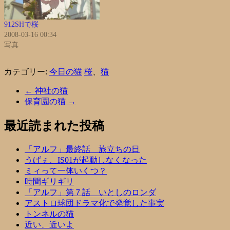
912SHで桜
2008-03-16 00:34
写真
カテゴリー:
今日の猫
桜
、
猫
←
神社の猫
保育園の猫
→
最近読まれた投稿
「アルフ」最終話 旅立ちの日
うげぇ、IS01が起動しなくなった
ミィって一体いくつ？
時間ギリギリ
「アルフ」第７話 いとしのロンダ
アストロ球団ドラマ化で発覚した事実
トンネルの猫
近い、近いよ