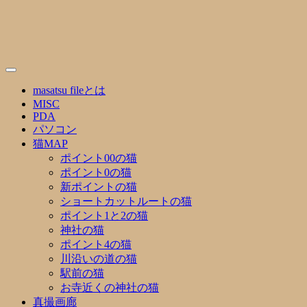
Skip
to
content
masatsu fileとは
MISC
PDA
パソコン
猫MAP
ポイント00の猫
ポイント0の猫
新ポイントの猫
ショートカットルートの猫
ポイント1と2の猫
神社の猫
ポイント4の猫
川沿いの道の猫
駅前の猫
お寺近くの神社の猫
真撮画廊