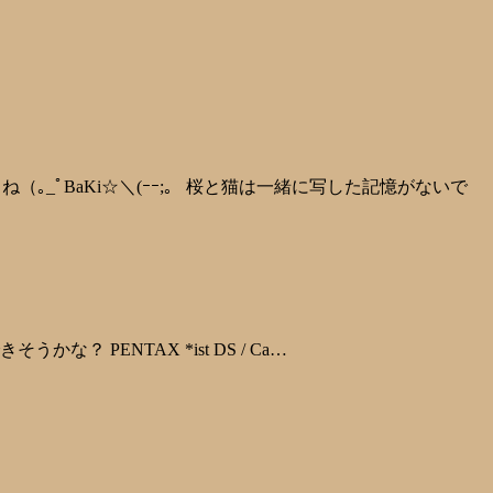
（｡_ﾟBaKi☆＼(ｰｰ;。 桜と猫は一緒に写した記憶がないで
そうかな？ PENTAX *ist DS / Ca…