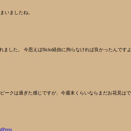
しまいましたね。
れました。 今思えばflickr経由に拘らなければ良かったんですよね
R 50mm F2.8 桜のピークは過ぎた感じですが、今週末くらいならまだお花見はでき
dPress