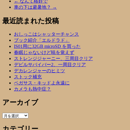
←
なんて格好で
車の下は避暑地？
→
最近読まれた投稿
おしっこはシャッターチャンス
ブック紹介「エルドラド」
IS01用に32GB microSD を買った
春眠じゃないけど暁を覚えず
ストレンジジャーニー、三周目クリア
デビルサバイバー2、一周目クリア
デカレンジャーのヒミツ
ストック補充
ペガサス・キッドよ永遠に
カメラも熱中症？
アーカイブ
ア
ー
カテゴリー
カ