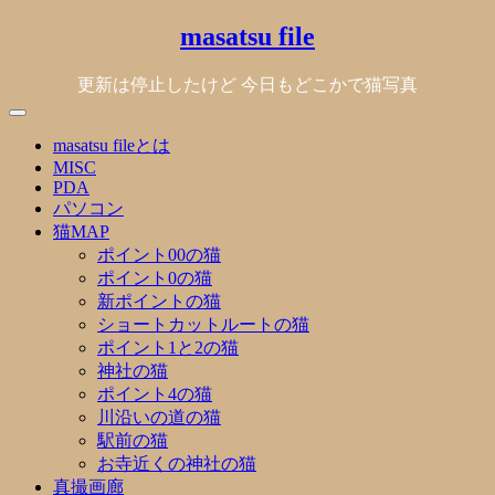
Skip
masatsu file
to
content
更新は停止したけど 今日もどこかで猫写真
masatsu fileとは
MISC
PDA
パソコン
猫MAP
ポイント00の猫
ポイント0の猫
新ポイントの猫
ショートカットルートの猫
ポイント1と2の猫
神社の猫
ポイント4の猫
川沿いの道の猫
駅前の猫
お寺近くの神社の猫
真撮画廊