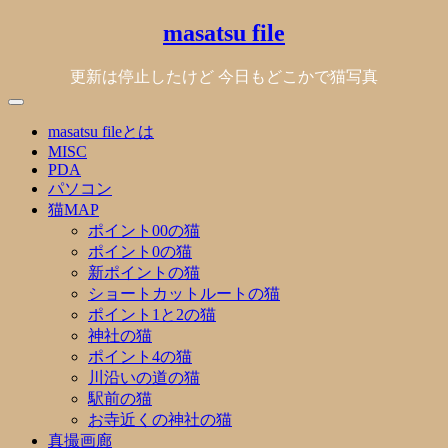
Skip
masatsu file
to
content
更新は停止したけど 今日もどこかで猫写真
masatsu fileとは
MISC
PDA
パソコン
猫MAP
ポイント00の猫
ポイント0の猫
新ポイントの猫
ショートカットルートの猫
ポイント1と2の猫
神社の猫
ポイント4の猫
川沿いの道の猫
駅前の猫
お寺近くの神社の猫
真撮画廊