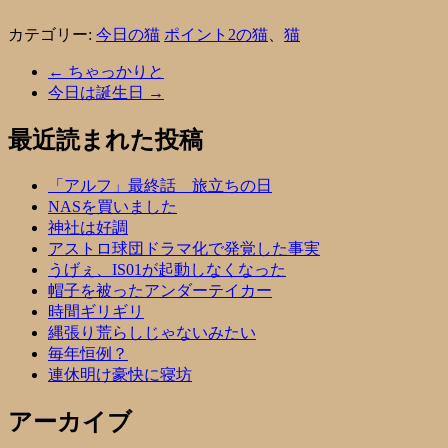
カテゴリー:
今日の猫
ポイント2の猫
、
猫
←
ちゃっかりと
今日は誕生日
→
最近読まれた投稿
「アルフ」最終話 旅立ちの日
NASを買いました
神社は好調
アストロ球団ドラマ化で発覚した事実
うげぇ、IS01が起動しなくなった
帽子を被ったアンダーテイカー
時間ギリギリ
縄張り荒らしじゃないみたい
毎年恒例？
連休明け豪快に寝坊
アーカイブ