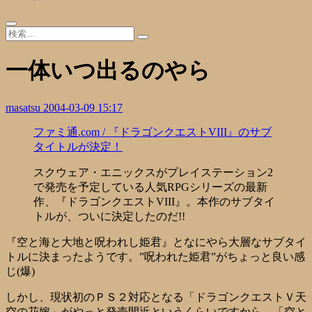
一体いつ出るのやら
masatsu
2004-03-09 15:17
ファミ通.com / 『ドラゴンクエストVIII』のサブ
タイトルが決定！
スクウェア・エニックスがプレイステーション2
で発売を予定している人気RPGシリーズの最新
作、『ドラゴンクエストVIII』。本作のサブタイ
トルが、ついに決定したのだ!!
『空と海と大地と呪われし姫君』となにやら大層なサブタイ
トルに決まったようです。”呪われた姫君”がちょっと良い感
じ(爆)
しかし、現状初のＰＳ２対応となる「ドラゴンクエストＶ天
空の花嫁」がやっと発売間近というくらいですから、「空と