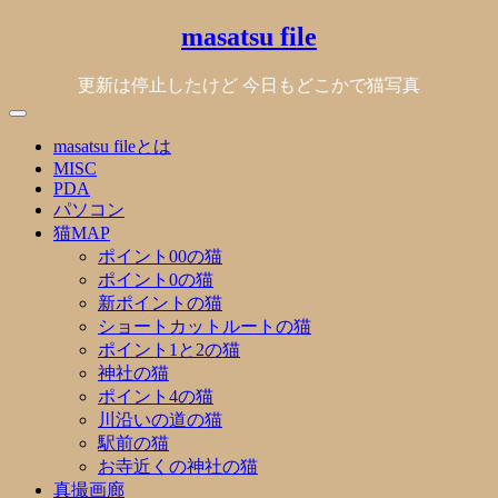
Skip
masatsu file
to
content
更新は停止したけど 今日もどこかで猫写真
masatsu fileとは
MISC
PDA
パソコン
猫MAP
ポイント00の猫
ポイント0の猫
新ポイントの猫
ショートカットルートの猫
ポイント1と2の猫
神社の猫
ポイント4の猫
川沿いの道の猫
駅前の猫
お寺近くの神社の猫
真撮画廊