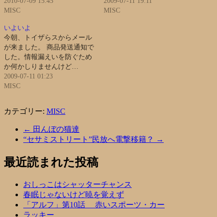
2010-07-09 15:45
2009-07-11 19:11
MISC
MISC
いよいよ
今朝、トイザらスからメール
が来ました。 商品発送通知で
した。情報漏えいを防ぐため
か何かしりませんけど…
2009-07-11 01:23
MISC
カテゴリー:
MISC
←
田んぼの猫達
“セサミストリート”民放へ電撃移籍？
→
最近読まれた投稿
おしっこはシャッターチャンス
春眠じゃないけど暁を覚えず
「アルフ」第10話 赤いスポーツ・カー
ラッキー