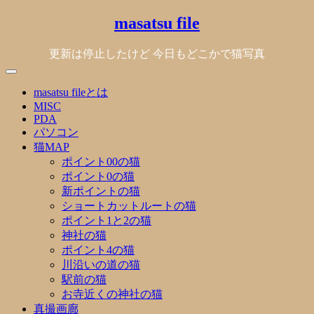
Skip
masatsu file
to
content
更新は停止したけど 今日もどこかで猫写真
masatsu fileとは
MISC
PDA
パソコン
猫MAP
ポイント00の猫
ポイント0の猫
新ポイントの猫
ショートカットルートの猫
ポイント1と2の猫
神社の猫
ポイント4の猫
川沿いの道の猫
駅前の猫
お寺近くの神社の猫
真撮画廊