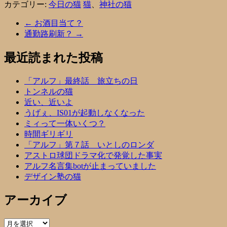
カテゴリー:
今日の猫
猫
、
神社の猫
←
お酒目当て？
通勤路刷新？
→
最近読まれた投稿
「アルフ」最終話 旅立ちの日
トンネルの猫
近い、近いよ
うげぇ、IS01が起動しなくなった
ミィって一体いくつ？
時間ギリギリ
「アルフ」第７話 いとしのロンダ
アストロ球団ドラマ化で発覚した事実
アルフ名言集botが止まっていました
デザイン塾の猫
アーカイブ
ア