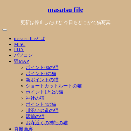
Skip
masatsu file
to
content
更新は停止したけど 今日もどこかで猫写真
masatsu fileとは
MISC
PDA
パソコン
猫MAP
ポイント00の猫
ポイント0の猫
新ポイントの猫
ショートカットルートの猫
ポイント1と2の猫
神社の猫
ポイント4の猫
川沿いの道の猫
駅前の猫
お寺近くの神社の猫
真撮画廊