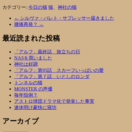
カテゴリー:
今日の猫
猫
、
神社の猫
←
シルヴァ・バレト・サプレッサー届きました
腰痛再発？
→
最近読まれた投稿
「アルフ」最終話 旅立ちの日
NASを買いました
神社は好調
「アルフ」第95話 スカーフいっぱいの愛
「アルフ」第７話 いとしのロンダ
トンネルの猫
MONSTER の声優
毎年恒例？
アストロ球団ドラマ化で発覚した事実
連休明け豪快に寝坊
アーカイブ