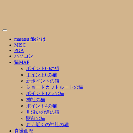
Skip
to
content
masatsu fileとは
MISC
PDA
パソコン
猫MAP
ポイント00の猫
ポイント0の猫
新ポイントの猫
ショートカットルートの猫
ポイント1と2の猫
神社の猫
ポイント4の猫
川沿いの道の猫
駅前の猫
お寺近くの神社の猫
真撮画廊