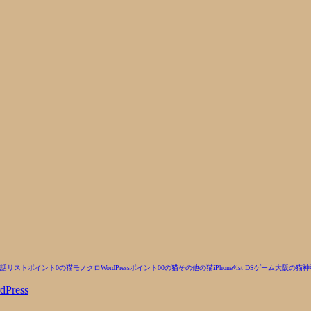
話リスト
ポイント0の猫
モノクロ
WordPress
ポイント00の猫
その他の猫
iPhone
*ist DS
ゲーム
大阪の猫
神
dPress