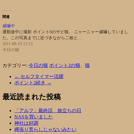
関連
威嚇中
通勤途中に撮影 ポイント0のサビ猫。 ニャーニャー威嚇していまし
た。この写真までに近づきながら二枚と…
2011-08-19 23:53
今日の猫
カテゴリー:
今日の猫
ポイント2の猫
、
猫
←
セルフタイマー活躍
ポイント2続き
→
最近読まれた投稿
「アルフ」最終話 旅立ちの日
NASを買いました
神社は好調
縄張り荒らしじゃないみたい