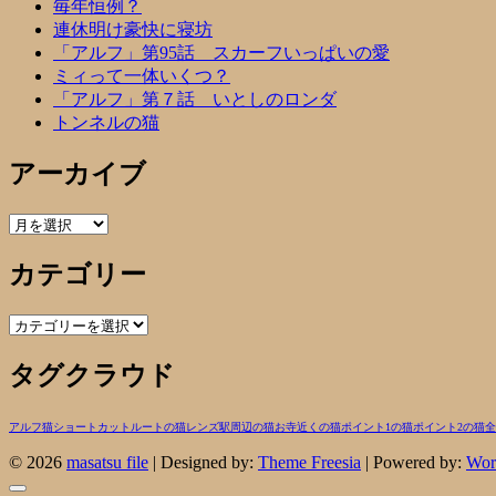
毎年恒例？
連休明け豪快に寝坊
「アルフ」第95話 スカーフいっぱいの愛
ミィって一体いくつ？
「アルフ」第７話 いとしのロンダ
トンネルの猫
アーカイブ
ア
ー
カテゴリー
カ
イ
ブ
カ
テ
タグクラウド
ゴ
リ
ー
アルフ
猫
ショートカットルートの猫
レンズ
駅周辺の猫
お寺近くの猫
ポイント1の猫
ポイント2の猫
全
© 2026
masatsu file
| Designed by:
Theme Freesia
| Powered by:
Wor