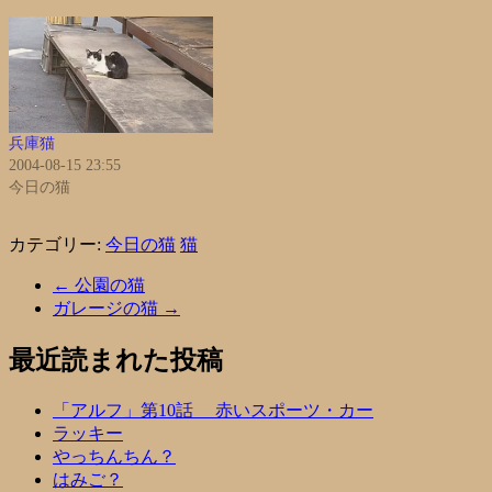
兵庫猫
2004-08-15 23:55
今日の猫
カテゴリー:
今日の猫
猫
←
公園の猫
ガレージの猫
→
最近読まれた投稿
「アルフ」第10話 赤いスポーツ・カー
ラッキー
やっちんちん？
はみご？