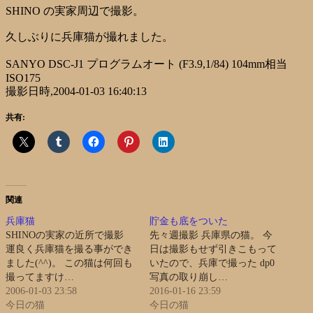
SHINO の実家周辺で撮影。
久しぶりに兵庫猫が撮れました。
SANYO DSC-J1 プログラムオート (F3.9,1/84) 104mm相当
ISO175
撮影日時,2004-01-03 16:40:13
共有:
関連
兵庫猫
貯金も底をついた
SHINOの実家の近所で撮影
先々週撮影 兵庫県の猫。 今
運良く兵庫猫を撮る事ができ
日は撮影もせず引きこもって
ました(^^)。 この猫は何回も
いたので、兵庫で撮った dp0
撮ってますけ…
写真の取り崩し…
2006-01-03 23:58
2016-01-16 23:59
今日の猫
今日の猫