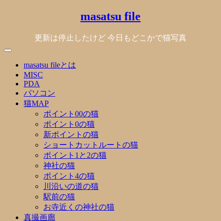
Skip
masatsu file
to
content
更新は停止したけど 今日もどこかで猫写真
masatsu fileとは
MISC
PDA
パソコン
猫MAP
ポイント00の猫
ポイント0の猫
新ポイントの猫
ショートカットルートの猫
ポイント1と2の猫
神社の猫
ポイント4の猫
川沿いの道の猫
駅前の猫
お寺近くの神社の猫
真撮画廊