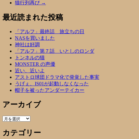
猫行列再び
→
最近読まれた投稿
「アルフ」最終話 旅立ちの日
NASを買いました
神社は好調
「アルフ」第７話 いとしのロンダ
トンネルの猫
MONSTER の声優
近い、近いよ
アストロ球団ドラマ化で発覚した事実
うげぇ、IS01が起動しなくなった
帽子を被ったアンダーテイカー
アーカイブ
ア
ー
カテゴリー
カ
イ