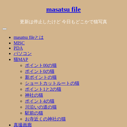
Skip
masatsu file
to
content
更新は停止したけど 今日もどこかで猫写真
masatsu fileとは
MISC
PDA
パソコン
猫MAP
ポイント00の猫
ポイント0の猫
新ポイントの猫
ショートカットルートの猫
ポイント1と2の猫
神社の猫
ポイント4の猫
川沿いの道の猫
駅前の猫
お寺近くの神社の猫
真撮画廊