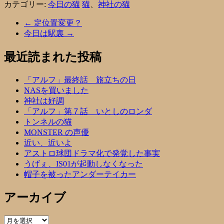
カテゴリー:
今日の猫
猫
、
神社の猫
←
定位置変更？
今日は駅裏
→
最近読まれた投稿
「アルフ」最終話 旅立ちの日
NASを買いました
神社は好調
「アルフ」第７話 いとしのロンダ
トンネルの猫
MONSTER の声優
近い、近いよ
アストロ球団ドラマ化で発覚した事実
うげぇ、IS01が起動しなくなった
帽子を被ったアンダーテイカー
アーカイブ
ア