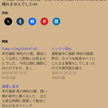
撮れませんでしたorz
共有:
関連
Today’s Cat@2010-07-05
バッテリ切れ
本日撮影 神社の小黒。最近に
通勤途中に撮影 神社の猫達。
しては珍しく鈴無しは居ませ
昨日、カメラを転送モードに
んでした。 今日は朝に撮影に
したまま寝落ちしてしまった
出たのですが、全く…
ので今朝写真を撮ろ…
2010-07-05 19:35
2020-11-20 22:50
今日の猫
今日の猫
昼寝し過ぎ
本日撮影 夜の神社の猫。買い
物の途中に撮りました。 また
も変な時間に昼寝して散歩に
出かけるタイミング…