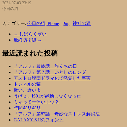
2021-07-03 23:19
今日の猫
カテゴリー:
今日の猫
iPhone
、
猫
、
神社の猫
←
しばらく寒い
最終防衛線
→
最近読まれた投稿
「アルフ」最終話 旅立ちの日
「アルフ」第７話 いとしのロンダ
アストロ球団ドラマ化で発覚した事実
トンネルの猫
近い、近いよ
うげぇ、IS01が起動しなくなった
ミィって一体いくつ？
時間ギリギリ
「アルフ」第82話 奇妙なストレス解消法
GALAXY S IIのフォント