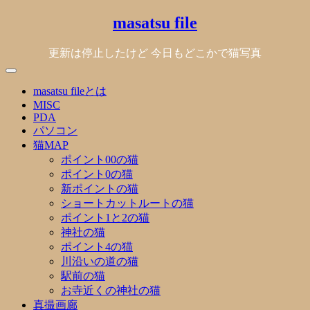
Skip
masatsu file
to
content
更新は停止したけど 今日もどこかで猫写真
masatsu fileとは
MISC
PDA
パソコン
猫MAP
ポイント00の猫
ポイント0の猫
新ポイントの猫
ショートカットルートの猫
ポイント1と2の猫
神社の猫
ポイント4の猫
川沿いの道の猫
駅前の猫
お寺近くの神社の猫
真撮画廊