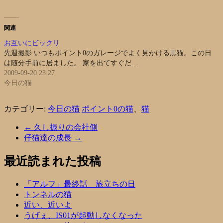
関連
お互いにビックリ
先週撮影 いつもポイント0のガレージでよく見かける黒猫。この日
は随分手前に居ました。 家を出てすぐだ…
2009-09-20 23:27
今日の猫
カテゴリー:
今日の猫
ポイント0の猫
、
猫
←
久し振りの会社側
仔猫達の成長
→
最近読まれた投稿
「アルフ」最終話 旅立ちの日
トンネルの猫
近い、近いよ
うげぇ、IS01が起動しなくなった