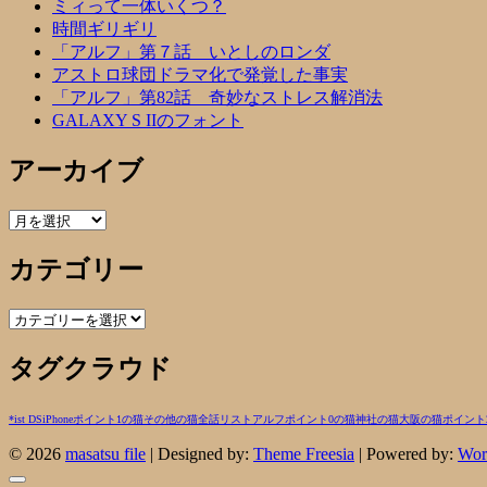
ミィって一体いくつ？
時間ギリギリ
「アルフ」第７話 いとしのロンダ
アストロ球団ドラマ化で発覚した事実
「アルフ」第82話 奇妙なストレス解消法
GALAXY S IIのフォント
アーカイブ
ア
ー
カテゴリー
カ
イ
ブ
カ
テ
タグクラウド
ゴ
リ
ー
*ist DS
iPhone
ポイント1の猫
その他の猫
全話リスト
アルフ
ポイント0の猫
神社の猫
大阪の猫
ポイント
© 2026
masatsu file
| Designed by:
Theme Freesia
| Powered by:
Wor