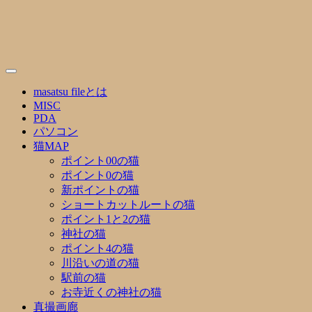
Skip
to
content
masatsu fileとは
MISC
PDA
パソコン
猫MAP
ポイント00の猫
ポイント0の猫
新ポイントの猫
ショートカットルートの猫
ポイント1と2の猫
神社の猫
ポイント4の猫
川沿いの道の猫
駅前の猫
お寺近くの神社の猫
真撮画廊