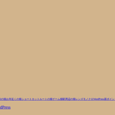
2の猫
お寺近くの猫
ショートカットルートの猫
ゲーム
猫
駅周辺の猫
レンズ
モノクロ
WordPress
新ポイン
dPress