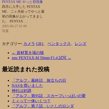
PENTAX ME やっと初現像
四月に入手した PENTAX
ME、二ヶ月経ってやっと最
初の現像が上がってきまし
た。 PENTAX …
2005-06-27 01:08
写真
カテゴリー:
カメラ
GR1
、
ペンタックス
、
レンズ
←
資材置き場の猫
smc PENTAX-M 50mm F1.4 試写
→
最近読まれた投稿
「アルフ」最終話 旅立ちの日
NASを買いました
神社は好調
「アルフ」第95話 スカーフいっぱいの愛
ミィって一体いくつ？
「アルフ」第７話 いとしのロンダ