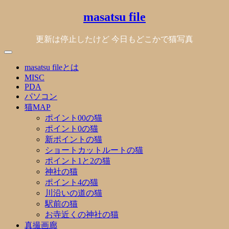
Skip
masatsu file
to
content
更新は停止したけど 今日もどこかで猫写真
masatsu fileとは
MISC
PDA
パソコン
猫MAP
ポイント00の猫
ポイント0の猫
新ポイントの猫
ショートカットルートの猫
ポイント1と2の猫
神社の猫
ポイント4の猫
川沿いの道の猫
駅前の猫
お寺近くの神社の猫
真撮画廊