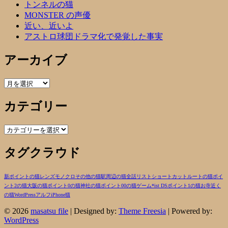
トンネルの猫
MONSTER の声優
近い、近いよ
アストロ球団ドラマ化で発覚した事実
アーカイブ
ア
ー
カテゴリー
カ
イ
ブ
カ
テ
タグクラウド
ゴ
リ
ー
新ポイントの猫
レンズ
モノクロ
その他の猫
駅周辺の猫
全話リスト
ショートカットルートの猫
ポイ
ント2の猫
大阪の猫
ポイント0の猫
神社の猫
ポイント00の猫
ゲーム
*ist DS
ポイント1の猫
お寺近く
の猫
WordPress
アルフ
iPhone
猫
© 2026
masatsu file
| Designed by:
Theme Freesia
| Powered by:
WordPress