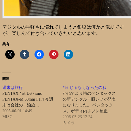
デジタルの手軽さに慣れてしまうと銀塩は何かと億劫です
が、楽しんで付き合っていきたいと思います。
共有:
関連
週末は旅行
*ist じゃなくなったのね
PENTAX *ist DS / smc
かねてより噂のペンタックス
PENTAX-M 50mm F1.4 今週
の新デジタル一眼レフが発表
末は会社の一泊旅…
になりました。 ペンタック
2005-06-01 14:49
ス、ボディ内手ブレ補正…
MISC
2006-05-23 12:24
カメラ