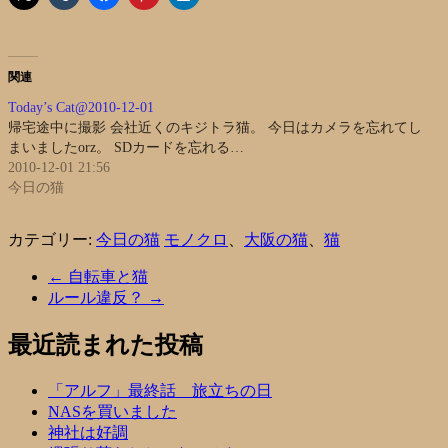
関連
Today’s Cat@2010-12-01
帰宅途中に撮影 会社近くのキジトラ猫。 今日はカメラを忘れてし
まいましたorz。 SDカードを忘れる…
2010-12-01 21:56
今日の猫
カテゴリー:
今日の猫
モノクロ
、
大阪の猫
、
猫
←
自転車と猫
ルール違反？
→
最近読まれた投稿
「アルフ」最終話 旅立ちの日
NASを買いました
神社は好調