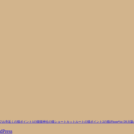
フ
お寺近くの猫
ポイント1の猫
猫
神社の猫
ショートカットルートの猫
ポイント2の猫
iPhone
*ist DS
大阪
dPress