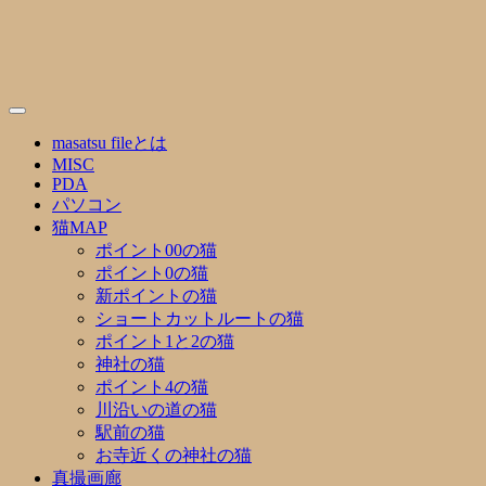
Skip
to
content
masatsu fileとは
MISC
PDA
パソコン
猫MAP
ポイント00の猫
ポイント0の猫
新ポイントの猫
ショートカットルートの猫
ポイント1と2の猫
神社の猫
ポイント4の猫
川沿いの道の猫
駅前の猫
お寺近くの神社の猫
真撮画廊