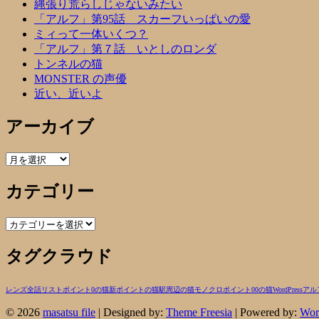
縄張り荒らしじゃないみたい
「アルフ」第95話 スカーフいっぱいの愛
ミィって一体いくつ？
「アルフ」第７話 いとしのロンダ
トンネルの猫
MONSTER の声優
近い、近いよ
アーカイブ
ア
ー
カテゴリー
カ
イ
ブ
カ
テ
タグクラウド
ゴ
リ
ー
レンズ
全話リスト
ポイント0の猫
新ポイントの猫
駅周辺の猫
モノクロ
ポイント00の猫
WordPress
アル
© 2026
masatsu file
| Designed by:
Theme Freesia
| Powered by:
Wor