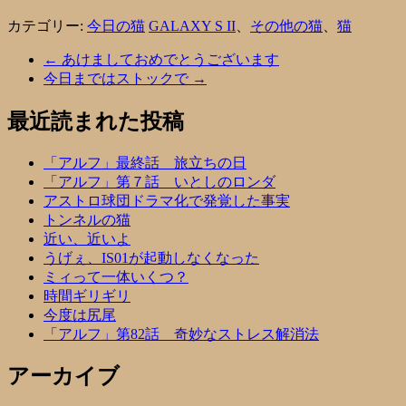
カテゴリー:
今日の猫
GALAXY S II
、
その他の猫
、
猫
←
あけましておめでとうございます
今日まではストックで
→
最近読まれた投稿
「アルフ」最終話 旅立ちの日
「アルフ」第７話 いとしのロンダ
アストロ球団ドラマ化で発覚した事実
トンネルの猫
近い、近いよ
うげぇ、IS01が起動しなくなった
ミィって一体いくつ？
時間ギリギリ
今度は尻尾
「アルフ」第82話 奇妙なストレス解消法
アーカイブ