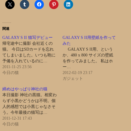
関連
GALAXY S II 猫写デビュー
GALAXY S II用壁紙を作って
帰宅途中に撮影 会社近くの
みた
猫。 今日はSDカードを忘れ
GALAXY S II用、という
てしまいました。いつも鞄に
か、480 x 800 サイズの壁紙
予備を入れているのに…
を作ってみました。 私はホ
2011-11-25 23:56
ー…
今日の猫
2012-02-19 23:17
ガジェット
締めはやっぱり神社の猫
本日撮影 神社の黒猫。相変わ
らず小黒かどうかは不明。個
人的感想では小黒じゃなさそ
う。今年最後の猫写は…
2011-12-31 17:43
今日の猫