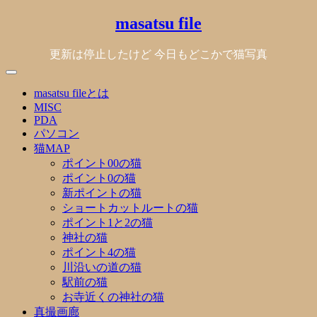
Skip
masatsu file
to
content
更新は停止したけど 今日もどこかで猫写真
masatsu fileとは
MISC
PDA
パソコン
猫MAP
ポイント00の猫
ポイント0の猫
新ポイントの猫
ショートカットルートの猫
ポイント1と2の猫
神社の猫
ポイント4の猫
川沿いの道の猫
駅前の猫
お寺近くの神社の猫
真撮画廊