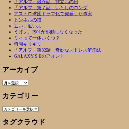
「アルフ」最終話 旅立ちの日
「アルフ」第７話 いとしのロンダ
アストロ球団ドラマ化で発覚した事実
トンネルの猫
近い、近いよ
うげぇ、IS01が起動しなくなった
ミィって一体いくつ？
時間ギリギリ
「アルフ」第82話 奇妙なストレス解消法
GALAXY S IIのフォント
アーカイブ
ア
ー
カテゴリー
カ
イ
ブ
カ
テ
タグクラウド
ゴ
リ