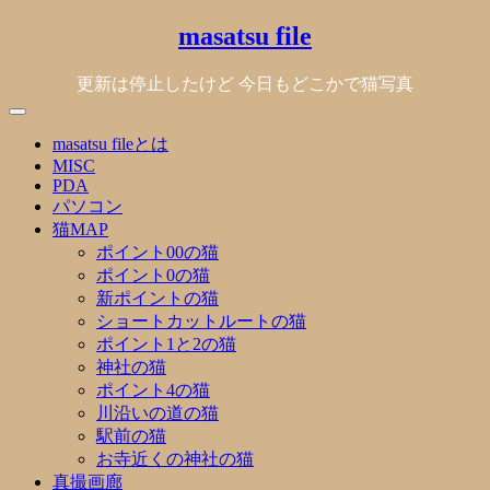
Skip
masatsu file
to
content
更新は停止したけど 今日もどこかで猫写真
masatsu fileとは
MISC
PDA
パソコン
猫MAP
ポイント00の猫
ポイント0の猫
新ポイントの猫
ショートカットルートの猫
ポイント1と2の猫
神社の猫
ポイント4の猫
川沿いの道の猫
駅前の猫
お寺近くの神社の猫
真撮画廊