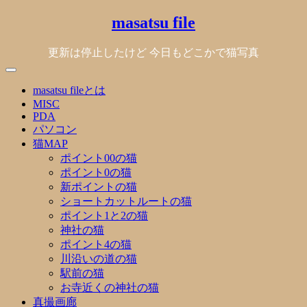
Skip
masatsu file
to
content
更新は停止したけど 今日もどこかで猫写真
masatsu fileとは
MISC
PDA
パソコン
猫MAP
ポイント00の猫
ポイント0の猫
新ポイントの猫
ショートカットルートの猫
ポイント1と2の猫
神社の猫
ポイント4の猫
川沿いの道の猫
駅前の猫
お寺近くの神社の猫
真撮画廊