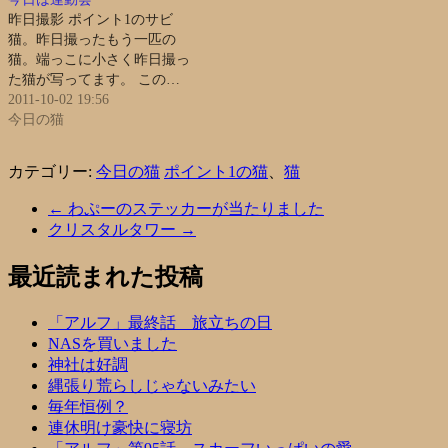
昨日撮影 ポイント1のサビ
猫。昨日撮ったもう一匹の
猫。端っこに小さく昨日撮っ
た猫が写ってます。 この…
2011-10-02 19:56
今日の猫
カテゴリー:
今日の猫
ポイント1の猫
、
猫
←
わぷーのステッカーが当たりました
クリスタルタワー
→
最近読まれた投稿
「アルフ」最終話 旅立ちの日
NASを買いました
神社は好調
縄張り荒らしじゃないみたい
毎年恒例？
連休明け豪快に寝坊