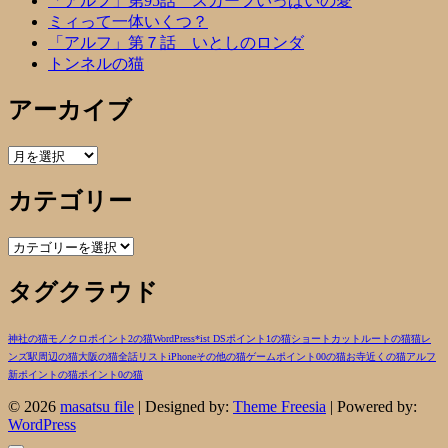
「アルフ」第95話 スカーフいっぱいの愛
ミィって一体いくつ？
「アルフ」第７話 いとしのロンダ
トンネルの猫
アーカイブ
ア
ー
カテゴリー
カ
イ
ブ
カ
テ
タグクラウド
ゴ
リ
ー
神社の猫
モノクロ
ポイント2の猫
WordPress
*ist DS
ポイント1の猫
ショートカットルートの猫
猫
レ
ンズ
駅周辺の猫
大阪の猫
全話リスト
iPhone
その他の猫
ゲーム
ポイント00の猫
お寺近くの猫
アルフ
新ポイントの猫
ポイント0の猫
© 2026
masatsu file
| Designed by:
Theme Freesia
| Powered by:
WordPress