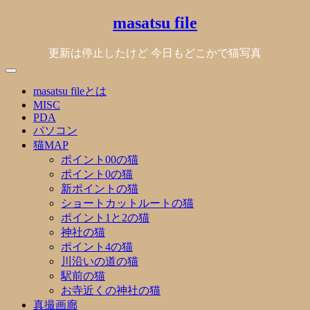
Skip
masatsu file
to
content
更新は停止したけど 今日もどこかで猫写真
masatsu fileとは
MISC
PDA
パソコン
猫MAP
ポイント00の猫
ポイント0の猫
新ポイントの猫
ショートカットルートの猫
ポイント1と2の猫
神社の猫
ポイント4の猫
川沿いの道の猫
駅前の猫
お寺近くの神社の猫
真撮画廊