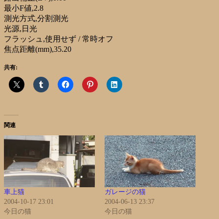
最小F値,2.8
測光方式,分割測光
光源,日光
フラッシュ,使用せず / 常時オフ
焦点距離(mm),35.20
共有:
関連
車上猫
ガレージの猫
2004-10-17 23:01
2004-06-13 23:37
今日の猫
今日の猫