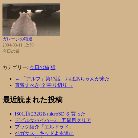
ガレージの猫達
2004-03-11 12:39
今日の猫
カテゴリー:
今日の猫
猫
←
「アルフ」第13話 おばあちゃんが来た
賞賛すべき(？)割り切り
→
最近読まれた投稿
IS01用に32GB microSD を買った
デビルサバイバー2、五周目クリア
ブック紹介「エルドラド」
ペガサス・キッドよ永遠に