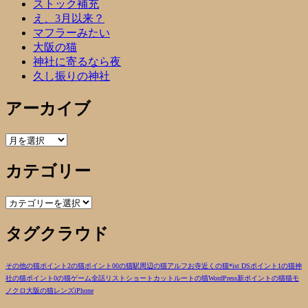
ストック補充
え、3月以来？
マフラーみたい
大阪の猫
神社に寄るなら夜
久し振りの神社
アーカイブ
ア
ー
カテゴリー
カ
イ
ブ
カ
テ
タグクラウド
ゴ
リ
ー
その他の猫
ポイント2の猫
ポイント00の猫
駅周辺の猫
アルフ
お寺近くの猫
*ist DS
ポイント1の猫
神
社の猫
ポイント0の猫
ゲーム
全話リスト
ショートカットルートの猫
WordPress
新ポイントの猫
猫
モ
ノクロ
大阪の猫
レンズ
iPhone