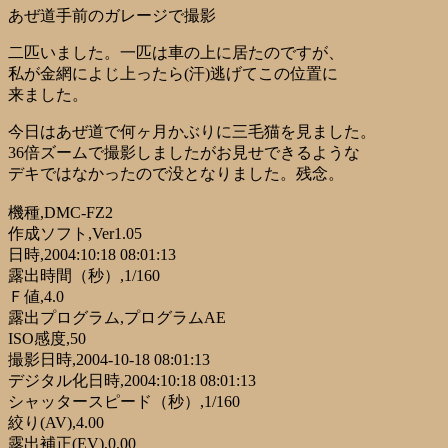
あぜ道手前のガレージで撮影
二匹いました。一匹は車の上に居たのですが、
私が金網によじ上ったら(汗)逃げてこの位置に
来ました。
今日はあぜ道で何ヶ月かぶりに三毛猫を見ました。
36倍ズームで撮影しましたがお見せできるような
デキではなかったので没となりました。残念。
機種,DMC-FZ2
作成ソフト,Ver1.05
日時,2004:10:18 08:01:13
露出時間（秒）,1/160
Ｆ値,4.0
露出プログラム,プログラムAE
ISO感度,50
撮影日時,2004-10-18 08:01:13
デジタル化日時,2004:10:18 08:01:13
シャッタースピード（秒）,1/160
絞り(AV),4.00
露出補正(EV),0.00