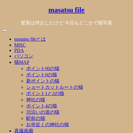
Skip
masatsu file
to
content
更新は停止したけど 今日もどこかで猫写真
masatsu fileとは
MISC
PDA
パソコン
猫MAP
ポイント00の猫
ポイント0の猫
新ポイントの猫
ショートカットルートの猫
ポイント1と2の猫
神社の猫
ポイント4の猫
川沿いの道の猫
駅前の猫
お寺近くの神社の猫
真撮画廊