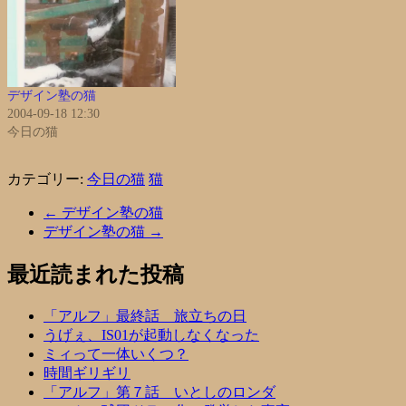
デザイン塾の猫
2004-09-18 12:30
今日の猫
カテゴリー:
今日の猫
猫
←
デザイン塾の猫
デザイン塾の猫
→
最近読まれた投稿
「アルフ」最終話 旅立ちの日
うげぇ、IS01が起動しなくなった
ミィって一体いくつ？
時間ギリギリ
「アルフ」第７話 いとしのロンダ