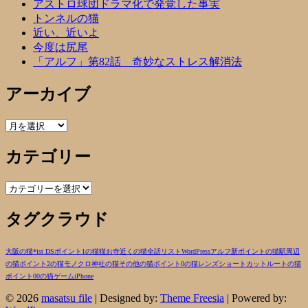
アストロ球団ドラマ化で発覚した事実
トンネルの猫
近い、近いよ
今度は尻尾
「アルフ」第82話 奇妙なストレス解消法
アーカイブ
ア
ー
カテゴリー
カ
イ
ブ
カ
テ
タグクラウド
ゴ
リ
ー
大阪の猫
*ist DS
ポイント1の猫
猫
お寺近くの猫
全話リスト
WordPress
アルフ
新ポイントの猫
駅周辺
の猫
ポイント2の猫
モノクロ
神社の猫
その他の猫
ポイント0の猫
レンズ
ショートカットルートの猫
ポイント00の猫
ゲーム
iPhone
© 2026
masatsu file
| Designed by:
Theme Freesia
| Powered by: