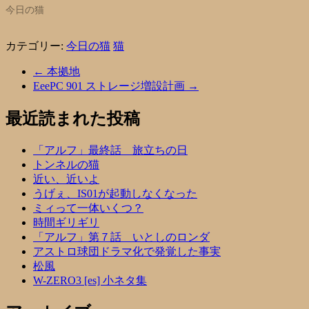
今日の猫
カテゴリー:
今日の猫
猫
←
本拠地
EeePC 901 ストレージ増設計画
→
最近読まれた投稿
「アルフ」最終話 旅立ちの日
トンネルの猫
近い、近いよ
うげぇ、IS01が起動しなくなった
ミィって一体いくつ？
時間ギリギリ
「アルフ」第７話 いとしのロンダ
アストロ球団ドラマ化で発覚した事実
松風
W-ZERO3 [es] 小ネタ集