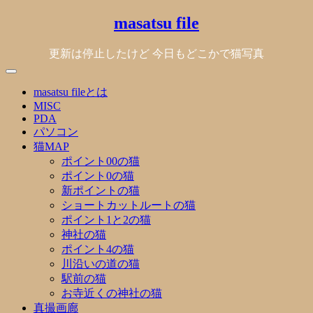
Skip
masatsu file
to
content
更新は停止したけど 今日もどこかで猫写真
masatsu fileとは
MISC
PDA
パソコン
猫MAP
ポイント00の猫
ポイント0の猫
新ポイントの猫
ショートカットルートの猫
ポイント1と2の猫
神社の猫
ポイント4の猫
川沿いの道の猫
駅前の猫
お寺近くの神社の猫
真撮画廊