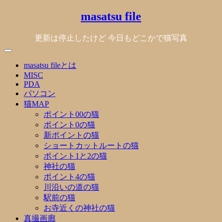
Skip
masatsu file
to
content
更新は停止したけど 今日もどこかで猫写真
masatsu fileとは
MISC
PDA
パソコン
猫MAP
ポイント00の猫
ポイント0の猫
新ポイントの猫
ショートカットルートの猫
ポイント1と2の猫
神社の猫
ポイント4の猫
川沿いの道の猫
駅前の猫
お寺近くの神社の猫
真撮画廊