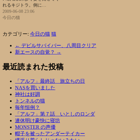
れるキジトラ。例に…
2009-06-08 23:06
今日の猫
カテゴリー:
今日の猫
猫
←
デビルサバイバー、八周目クリア
新エースの自覚？
→
最近読まれた投稿
「アルフ」最終話 旅立ちの日
NASを買いました
神社は好調
トンネルの猫
毎年恒例？
「アルフ」第７話 いとしのロンダ
連休明け豪快に寝坊
MONSTER の声優
帽子を被ったアンダーテイカー