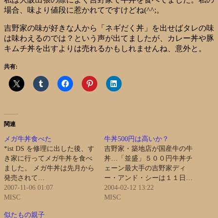
場合、味より値段に惹かれてですけどね(^^;。
吉野家の味が好きな人から「ネギだく丼」を出せばタレの味
は味わえるのでは？という声が出てましたが、カレー丼や豚
キムチ丼を出すよりは売れるかもしれませんね、意外と。
共有:
関連
メガ牛丼食べた
牛丼500円は高いか？
*ist DS を修理に出した後、す
吉野家・築地店が国産牛の牛
き家に行ってメガ牛丼を食べ
丼…「並盛」５００円牛丼チ
ました。 メガ牛丼は先月から
ェーン最大手の吉野家ディ
発売されて…
ー・アンド・シーは１１日…
2007-11-06 01:07
2004-02-12 13:22
MISC
MISC
似たもの親子