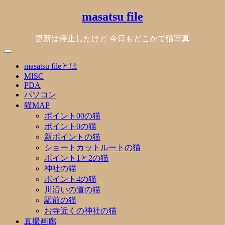
Skip
masatsu file
to
content
更新は停止したけど 今日もどこかで猫写真
masatsu fileとは
MISC
PDA
パソコン
猫MAP
ポイント00の猫
ポイント0の猫
新ポイントの猫
ショートカットルートの猫
ポイント1と2の猫
神社の猫
ポイント4の猫
川沿いの道の猫
駅前の猫
お寺近くの神社の猫
真撮画廊