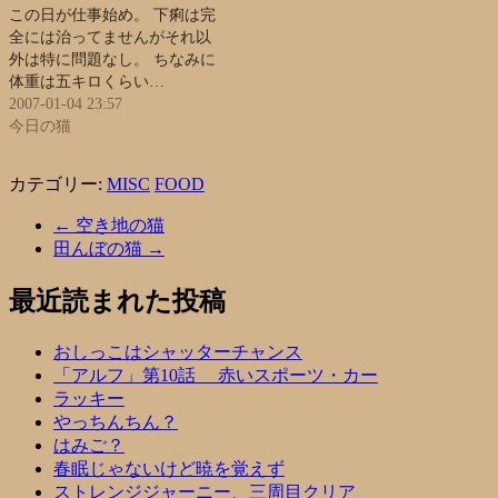
この日が仕事始め。 下痢は完
全には治ってませんがそれ以
外は特に問題なし。 ちなみに
体重は五キロくらい…
2007-01-04 23:57
今日の猫
カテゴリー:
MISC
FOOD
←
空き地の猫
田んぼの猫
→
最近読まれた投稿
おしっこはシャッターチャンス
「アルフ」第10話 赤いスポーツ・カー
ラッキー
やっちんちん？
はみご？
春眠じゃないけど暁を覚えず
ストレンジジャーニー、三周目クリア