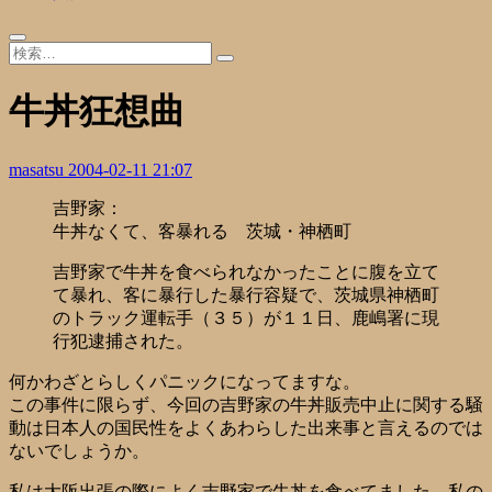
牛丼狂想曲
masatsu
2004-02-11 21:07
吉野家：
牛丼なくて、客暴れる 茨城・神栖町
吉野家で牛丼を食べられなかったことに腹を立て
て暴れ、客に暴行した暴行容疑で、茨城県神栖町
のトラック運転手（３５）が１１日、鹿嶋署に現
行犯逮捕された。
何かわざとらしくパニックになってますな。
この事件に限らず、今回の吉野家の牛丼販売中止に関する騒
動は日本人の国民性をよくあわらした出来事と言えるのでは
ないでしょうか。
私は大阪出張の際によく吉野家で牛丼を食べてました。私の