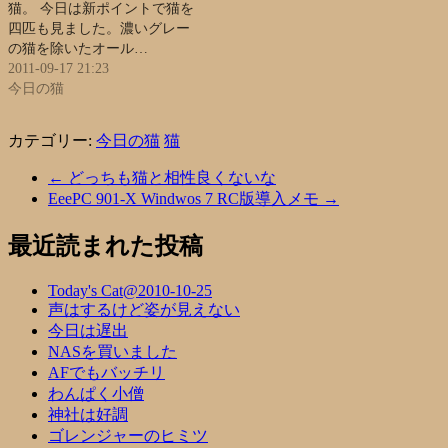
猫。 今日は新ポイントで猫を
四匹も見ました。濃いグレー
の猫を除いたオール…
2011-09-17 21:23
今日の猫
カテゴリー:
今日の猫
猫
←
どっちも猫と相性良くないな
EeePC 901-X Windwos 7 RC版導入メモ
→
最近読まれた投稿
Today's Cat@2010-10-25
声はするけど姿が見えない
今日は遅出
NASを買いました
AFでもバッチリ
わんぱく小僧
神社は好調
ゴレンジャーのヒミツ