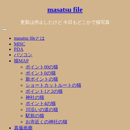
Skip
masatsu file
to
content
更新は停止したけど 今日もどこかで猫写真
masatsu fileとは
MISC
PDA
パソコン
猫MAP
ポイント00の猫
ポイント0の猫
新ポイントの猫
ショートカットルートの猫
ポイント1と2の猫
神社の猫
ポイント4の猫
川沿いの道の猫
駅前の猫
お寺近くの神社の猫
真撮画廊