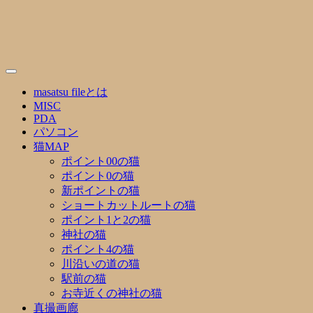
Skip
to
content
masatsu fileとは
MISC
PDA
パソコン
猫MAP
ポイント00の猫
ポイント0の猫
新ポイントの猫
ショートカットルートの猫
ポイント1と2の猫
神社の猫
ポイント4の猫
川沿いの道の猫
駅前の猫
お寺近くの神社の猫
真撮画廊