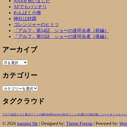
NASを買いました
AFでもバッチリ
わんぱく小僧
神社は好調
ゴレンジャーのヒミツ
「アルフ」第54話 ショーの迷司会者（前編）
「アルフ」第55話 ショーの迷司会者（後編）
アーカイブ
ア
ー
カテゴリー
カ
イ
ブ
カ
テ
タグクラウド
ゴ
リ
ー
アルフ
全話リスト
新ポイントの猫
WordPress
*ist DS
ポイント2の猫
その他の猫
ショートカットルート
© 2026
masatsu file
| Designed by:
Theme Freesia
| Powered by:
Wor