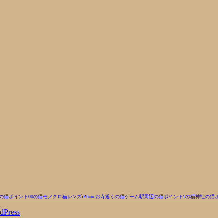
の猫
ポイント00の猫
モノクロ
猫
レンズ
iPhone
お寺近くの猫
ゲーム
駅周辺の猫
ポイント1の猫
神社の猫
dPress