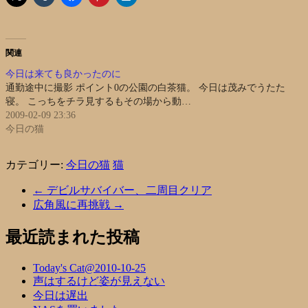
関連
今日は来ても良かったのに
通勤途中に撮影 ポイント0の公園の白茶猫。 今日は茂みでうたた
寝。 こっちをチラ見するもその場から動…
2009-02-09 23:36
今日の猫
カテゴリー:
今日の猫
猫
←
デビルサバイバー、二周目クリア
広角風に再挑戦
→
最近読まれた投稿
Today's Cat@2010-10-25
声はするけど姿が見えない
今日は遅出