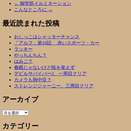
←
御堂筋イルミネーション
こんなところに
→
最近読まれた投稿
おしっこはシャッターチャンス
「アルフ」第10話 赤いスポーツ・カー
ラッキー
やっちんちん？
はみご？
春眠じゃないけど暁を覚えず
デビルサバイバー2、一周目クリア
カメラも熱中症？
ストレンジジャーニー、三周目クリア
アーカイブ
ア
ー
カテゴリー
カ
イ