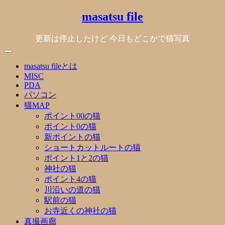
Skip
masatsu file
to
content
更新は停止したけど 今日もどこかで猫写真
masatsu fileとは
MISC
PDA
パソコン
猫MAP
ポイント00の猫
ポイント0の猫
新ポイントの猫
ショートカットルートの猫
ポイント1と2の猫
神社の猫
ポイント4の猫
川沿いの道の猫
駅前の猫
お寺近くの神社の猫
真撮画廊