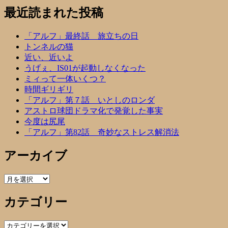
最近読まれた投稿
「アルフ」最終話 旅立ちの日
トンネルの猫
近い、近いよ
うげぇ、IS01が起動しなくなった
ミィって一体いくつ？
時間ギリギリ
「アルフ」第７話 いとしのロンダ
アストロ球団ドラマ化で発覚した事実
今度は尻尾
「アルフ」第82話 奇妙なストレス解消法
アーカイブ
ア
ー
カテゴリー
カ
イ
ブ
カ