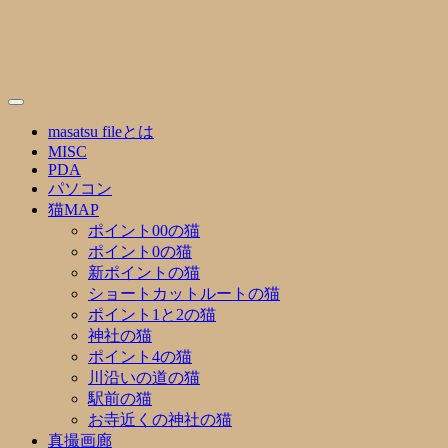
Skip
to
content
masatsu fileとは
MISC
PDA
パソコン
猫MAP
ポイント00の猫
ポイント0の猫
新ポイントの猫
ショートカットルートの猫
ポイント1と2の猫
神社の猫
ポイント4の猫
川沿いの道の猫
駅前の猫
お寺近くの神社の猫
真撮画廊