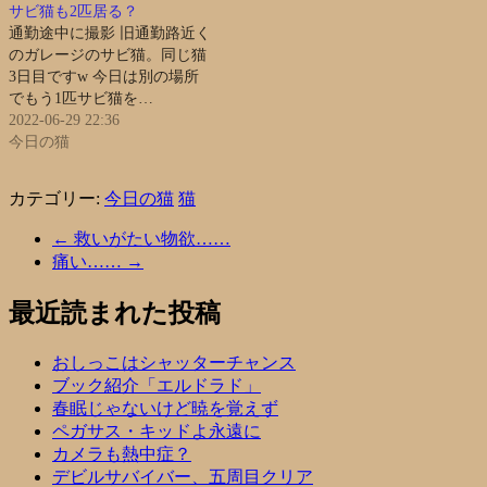
サビ猫も2匹居る？
通勤途中に撮影 旧通勤路近く
のガレージのサビ猫。同じ猫
3日目ですw 今日は別の場所
でもう1匹サビ猫を…
2022-06-29 22:36
今日の猫
カテゴリー:
今日の猫
猫
←
救いがたい物欲……
痛い……
→
最近読まれた投稿
おしっこはシャッターチャンス
ブック紹介「エルドラド」
春眠じゃないけど暁を覚えず
ペガサス・キッドよ永遠に
カメラも熱中症？
デビルサバイバー、五周目クリア