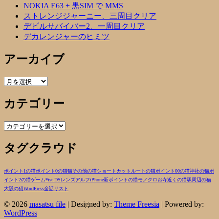
NOKIA E63 + 黒SIM で MMS
ストレンジジャーニー、三周目クリア
デビルサバイバー2、一周目クリア
デカレンジャーのヒミツ
アーカイブ
ア
ー
カテゴリー
カ
イ
ブ
カ
テ
タグクラウド
ゴ
リ
ー
ポイント1の猫
ポイント0の猫
猫
その他の猫
ショートカットルートの猫
ポイント00の猫
神社の猫
ポ
イント2の猫
ゲーム
*ist DS
レンズ
アルフ
iPhone
新ポイントの猫
モノクロ
お寺近くの猫
駅周辺の猫
大阪の猫
WordPress
全話リスト
© 2026
masatsu file
| Designed by:
Theme Freesia
| Powered by:
WordPress