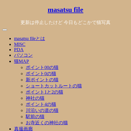
Skip
masatsu file
to
content
更新は停止したけど 今日もどこかで猫写真
masatsu fileとは
MISC
PDA
パソコン
猫MAP
ポイント00の猫
ポイント0の猫
新ポイントの猫
ショートカットルートの猫
ポイント1と2の猫
神社の猫
ポイント4の猫
川沿いの道の猫
駅前の猫
お寺近くの神社の猫
真撮画廊