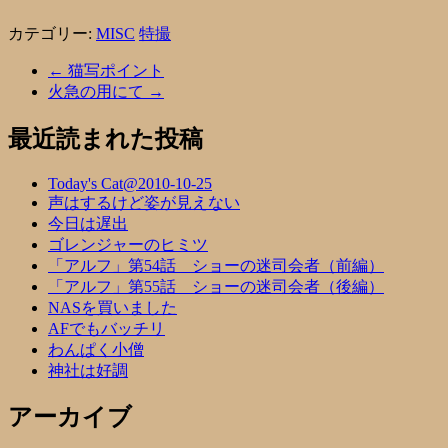
カテゴリー:
MISC
特撮
←
猫写ポイント
火急の用にて
→
最近読まれた投稿
Today's Cat@2010-10-25
声はするけど姿が見えない
今日は遅出
ゴレンジャーのヒミツ
「アルフ」第54話 ショーの迷司会者（前編）
「アルフ」第55話 ショーの迷司会者（後編）
NASを買いました
AFでもバッチリ
わんぱく小僧
神社は好調
アーカイブ